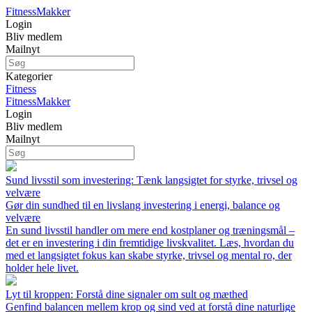
FitnessMakker
Login
Bliv medlem
Mailnyt
Kategorier
Fitness
FitnessMakker
Login
Bliv medlem
Mailnyt
Sund livsstil som investering: Tænk langsigtet for styrke, trivsel og
velvære
Gør din sundhed til en livslang investering i energi, balance og
velvære
En sund livsstil handler om mere end kostplaner og træningsmål –
det er en investering i din fremtidige livskvalitet. Læs, hvordan du
med et langsigtet fokus kan skabe styrke, trivsel og mental ro, der
holder hele livet.
Lyt til kroppen: Forstå dine signaler om sult og mæthed
Genfind balancen mellem krop og sind ved at forstå dine naturlige