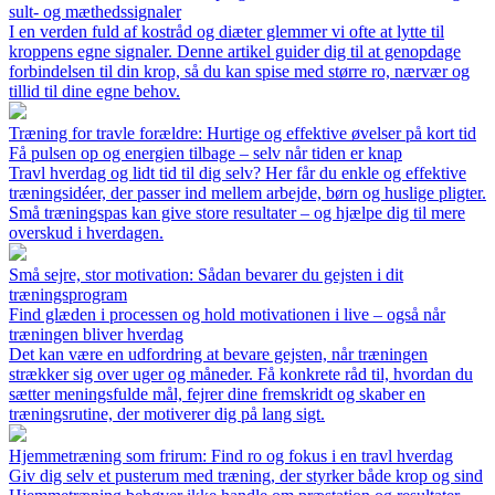
sult- og mæthedssignaler
I en verden fuld af kostråd og diæter glemmer vi ofte at lytte til
kroppens egne signaler. Denne artikel guider dig til at genopdage
forbindelsen til din krop, så du kan spise med større ro, nærvær og
tillid til dine egne behov.
Træning for travle forældre: Hurtige og effektive øvelser på kort tid
Få pulsen op og energien tilbage – selv når tiden er knap
Travl hverdag og lidt tid til dig selv? Her får du enkle og effektive
træningsidéer, der passer ind mellem arbejde, børn og huslige pligter.
Små træningspas kan give store resultater – og hjælpe dig til mere
overskud i hverdagen.
Små sejre, stor motivation: Sådan bevarer du gejsten i dit
træningsprogram
Find glæden i processen og hold motivationen i live – også når
træningen bliver hverdag
Det kan være en udfordring at bevare gejsten, når træningen
strækker sig over uger og måneder. Få konkrete råd til, hvordan du
sætter meningsfulde mål, fejrer dine fremskridt og skaber en
træningsrutine, der motiverer dig på lang sigt.
Hjemmetræning som frirum: Find ro og fokus i en travl hverdag
Giv dig selv et pusterum med træning, der styrker både krop og sind