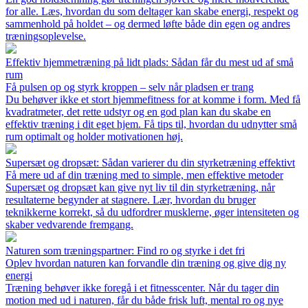
for alle. Læs, hvordan du som deltager kan skabe energi, respekt og
sammenhold på holdet – og dermed løfte både din egen og andres
træningsoplevelse.
Effektiv hjemmetræning på lidt plads: Sådan får du mest ud af små
rum
Få pulsen op og styrk kroppen – selv når pladsen er trang
Du behøver ikke et stort hjemmefitness for at komme i form. Med få
kvadratmeter, det rette udstyr og en god plan kan du skabe en
effektiv træning i dit eget hjem. Få tips til, hvordan du udnytter små
rum optimalt og holder motivationen høj.
Supersæt og dropsæt: Sådan varierer du din styrketræning effektivt
Få mere ud af din træning med to simple, men effektive metoder
Supersæt og dropsæt kan give nyt liv til din styrketræning, når
resultaterne begynder at stagnere. Lær, hvordan du bruger
teknikkerne korrekt, så du udfordrer musklerne, øger intensiteten og
skaber vedvarende fremgang.
Naturen som træningspartner: Find ro og styrke i det fri
Oplev hvordan naturen kan forvandle din træning og give dig ny
energi
Træning behøver ikke foregå i et fitnesscenter. Når du tager din
motion med ud i naturen, får du både frisk luft, mental ro og nye