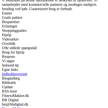
© Indholdet på denne hjemmeside er beskyttet af ophavsret. Vi
samarbejder med kommercielle partnere og modtager muligvis
betaling ved køb. Uautoriseret brug er forbudt.
Emner
Gratis pakker
Besparelser
Erfaringer
Shoppingguides
Hjælp
Videoarkiv
Overblik
Ofte stillede spørgsmål
Brug for hjælp
Respons
Vi søger
Indsend tip
Egne links
Indholdsoversigt
Blogindlæg
Bibliotek
Update
RSS-feed
FitnessMakker.dk
BB Digital
hej@bbdigital.dk