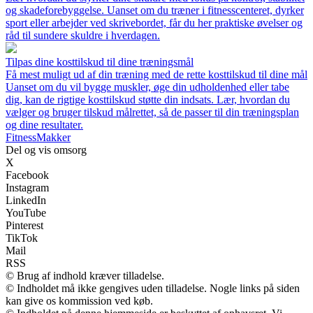
og skadeforebyggelse. Uanset om du træner i fitnesscenteret, dyrker
sport eller arbejder ved skrivebordet, får du her praktiske øvelser og
råd til sundere skuldre i hverdagen.
Tilpas dine kosttilskud til dine træningsmål
Få mest muligt ud af din træning med de rette kosttilskud til dine mål
Uanset om du vil bygge muskler, øge din udholdenhed eller tabe
dig, kan de rigtige kosttilskud støtte din indsats. Lær, hvordan du
vælger og bruger tilskud målrettet, så de passer til din træningsplan
og dine resultater.
FitnessMakker
Del og vis omsorg
X
Facebook
Instagram
LinkedIn
YouTube
Pinterest
TikTok
Mail
RSS
© Brug af indhold kræver tilladelse.
© Indholdet må ikke gengives uden tilladelse. Nogle links på siden
kan give os kommission ved køb.