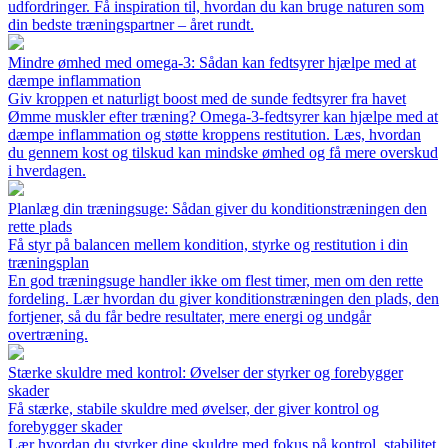
udfordringer. Få inspiration til, hvordan du kan bruge naturen som
din bedste træningspartner – året rundt.
Mindre ømhed med omega-3: Sådan kan fedtsyrer hjælpe med at
dæmpe inflammation
Giv kroppen et naturligt boost med de sunde fedtsyrer fra havet
Ømme muskler efter træning? Omega-3-fedtsyrer kan hjælpe med at
dæmpe inflammation og støtte kroppens restitution. Læs, hvordan
du gennem kost og tilskud kan mindske ømhed og få mere overskud
i hverdagen.
Planlæg din træningsuge: Sådan giver du konditionstræningen den
rette plads
Få styr på balancen mellem kondition, styrke og restitution i din
træningsplan
En god træningsuge handler ikke om flest timer, men om den rette
fordeling. Lær hvordan du giver konditionstræningen den plads, den
fortjener, så du får bedre resultater, mere energi og undgår
overtræning.
Stærke skuldre med kontrol: Øvelser der styrker og forebygger
skader
Få stærke, stabile skuldre med øvelser, der giver kontrol og
forebygger skader
Lær hvordan du styrker dine skuldre med fokus på kontrol, stabilitet