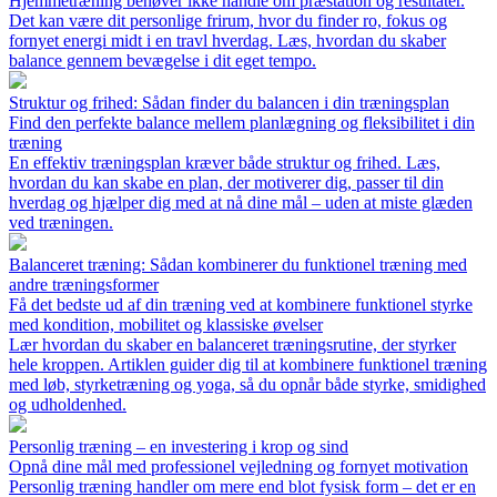
Hjemmetræning behøver ikke handle om præstation og resultater.
Det kan være dit personlige frirum, hvor du finder ro, fokus og
fornyet energi midt i en travl hverdag. Læs, hvordan du skaber
balance gennem bevægelse i dit eget tempo.
Struktur og frihed: Sådan finder du balancen i din træningsplan
Find den perfekte balance mellem planlægning og fleksibilitet i din
træning
En effektiv træningsplan kræver både struktur og frihed. Læs,
hvordan du kan skabe en plan, der motiverer dig, passer til din
hverdag og hjælper dig med at nå dine mål – uden at miste glæden
ved træningen.
Balanceret træning: Sådan kombinerer du funktionel træning med
andre træningsformer
Få det bedste ud af din træning ved at kombinere funktionel styrke
med kondition, mobilitet og klassiske øvelser
Lær hvordan du skaber en balanceret træningsrutine, der styrker
hele kroppen. Artiklen guider dig til at kombinere funktionel træning
med løb, styrketræning og yoga, så du opnår både styrke, smidighed
og udholdenhed.
Personlig træning – en investering i krop og sind
Opnå dine mål med professionel vejledning og fornyet motivation
Personlig træning handler om mere end blot fysisk form – det er en