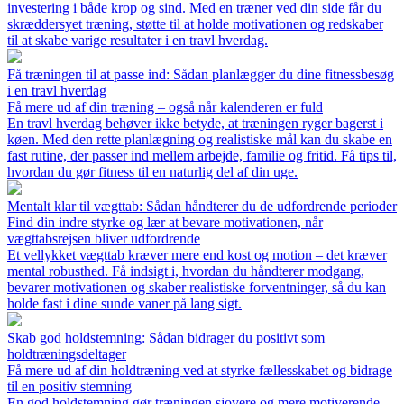
investering i både krop og sind. Med en træner ved din side får du
skræddersyet træning, støtte til at holde motivationen og redskaber
til at skabe varige resultater i en travl hverdag.
Få træningen til at passe ind: Sådan planlægger du dine fitnessbesøg
i en travl hverdag
Få mere ud af din træning – også når kalenderen er fuld
En travl hverdag behøver ikke betyde, at træningen ryger bagerst i
køen. Med den rette planlægning og realistiske mål kan du skabe en
fast rutine, der passer ind mellem arbejde, familie og fritid. Få tips til,
hvordan du gør fitness til en naturlig del af din uge.
Mentalt klar til vægttab: Sådan håndterer du de udfordrende perioder
Find din indre styrke og lær at bevare motivationen, når
vægttabsrejsen bliver udfordrende
Et vellykket vægttab kræver mere end kost og motion – det kræver
mental robusthed. Få indsigt i, hvordan du håndterer modgang,
bevarer motivationen og skaber realistiske forventninger, så du kan
holde fast i dine sunde vaner på lang sigt.
Skab god holdstemning: Sådan bidrager du positivt som
holdtræningsdeltager
Få mere ud af din holdtræning ved at styrke fællesskabet og bidrage
til en positiv stemning
En god holdstemning gør træningen sjovere og mere motiverende